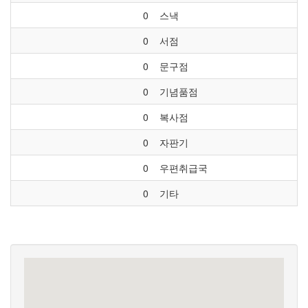
0
스낵
0
서점
0
문구점
0
기념품점
0
복사점
0
자판기
0
우편취급국
0
기타