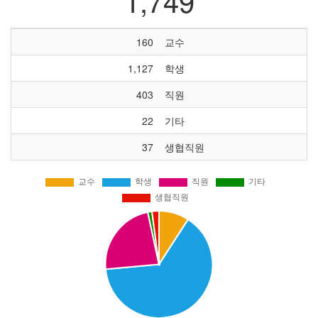
1,749
160
교수
1,127
학생
403
직원
22
기타
37
생협직원