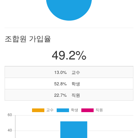
조합원 가입율
49.2%
13.0%
교수
52.8%
학생
22.7%
직원