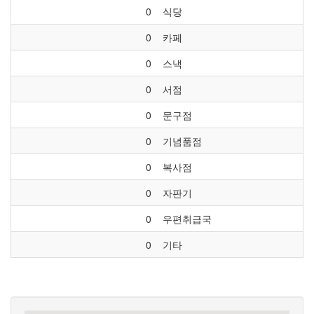
0
식당
0
카페
0
스낵
0
서점
0
문구점
0
기념품점
0
복사점
0
자판기
0
우편취급국
0
기타